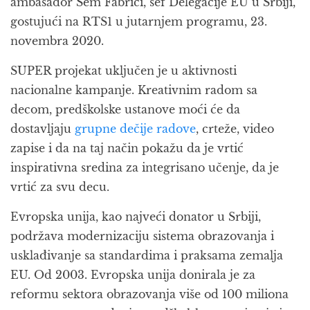
ambasador Sem Fabrici, šef Delegacije EU u Srbiji,
gostujući na RTS1 u jutarnjem programu, 23.
novembra 2020.
SUPER projekat uključen je u aktivnosti
nacionalne kampanje. Kreativnim radom sa
decom, predškolske ustanove moći će da
dostavljaju
grupne dečije radove
, crteže, video
zapise i da na taj način pokažu da je vrtić
inspirativna sredina za integrisano učenje, da je
vrtić za svu decu.
Evropska unija, kao najveći donator u Srbiji,
podržava modernizaciju sistema obrazovanja i
usklađivanje sa standardima i praksama zemalja
EU. Od 2003. Evropska unija donirala je za
reformu sektora obrazovanja više od 100 miliona