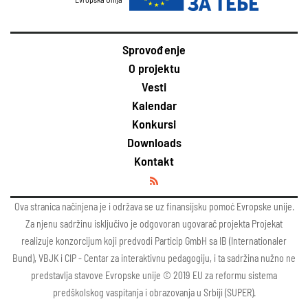
Sprovođenje
O projektu
Vesti
Kalendar
Konkursi
Downloads
Kontakt
Ova stranica načinjena je i održava se uz finansijsku pomoć Evropske unije.
Za njenu sadržinu isključivo je odgovoran ugovarač projekta Projekat
realizuje konzorcijum koji predvodi Particip GmbH sa IB (Internationaler
Bund), VBJK i CIP - Centar za interaktivnu pedagogiju, i ta sadržina nužno ne
predstavlja stavove Evropske unije © 2019 EU za reformu sistema
predškolskog vaspitanja i obrazovanja u Srbiji (SUPER).