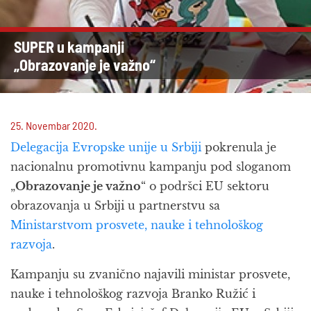
SUPER u kampanji
„Obrazovanje je važno“
25. Novembar 2020.
Delegacija Evropske unije u Srbiji
pokrenula je
nacionalnu promotivnu kampanju pod sloganom
„
Obrazovanje je važno
“ o podršci EU sektoru
obrazovanja u Srbiji u partnerstvu sa
Ministarstvom prosvete, nauke i tehnološkog
razvoja
.
Kampanju su zvanično najavili ministar prosvete,
nauke i tehnološkog razvoja Branko Ružić i