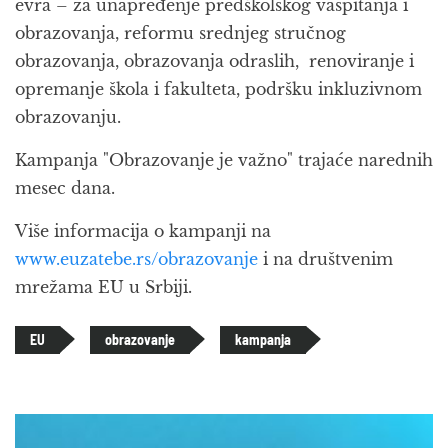
evra – za unapređenje predškolskog vaspitanja i
obrazovanja, reformu srednjeg stručnog
obrazovanja, obrazovanja odraslih, renoviranje i
opremanje škola i fakulteta, podršku inkluzivnom
obrazovanju.
Kampanja "Obrazovanje je važno" trajaće narednih
mesec dana.
Više informacija o kampanji na
www.euzatebe.rs/obrazovanje
i na društvenim
mrežama EU u Srbiji.
EU
obrazovanje
kampanja