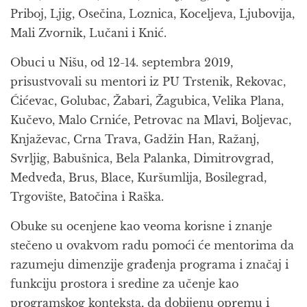
Priboj, Ljig, Osečina, Loznica, Koceljeva, Ljubovija,
Mali Zvornik, Lučani i Knić.
Obuci u Nišu, od 12-14. septembra 2019,
prisustvovali su mentori iz PU Trstenik, Rekovac,
Ćićevac, Golubac, Žabari, Žagubica, Velika Plana,
Kučevo, Malo Crniće, Petrovac na Mlavi, Boljevac,
Knjaževac, Crna Trava, Gadžin Han, Ražanj,
Svrljig, Babušnica, Bela Palanka, Dimitrovgrad,
Medveđa, Brus, Blace, Kuršumlija, Bosilegrad,
Trgovište, Batočina i Raška.
Obuke su ocenjene kao veoma korisne i znanje
stečeno u ovakvom radu pomoći će mentorima da
razumeju dimenzije građenja programa i značaj i
funkciju prostora i sredine za učenje kao
programskog konteksta, da dobijenu opremu i