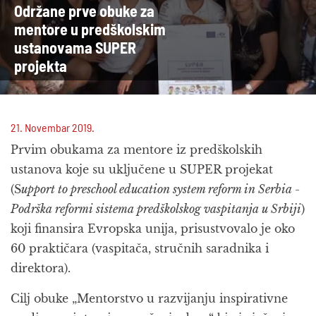
Održane prve obuke za
mentore u predškolskim
ustanovama SUPER
projekta
21. Novembar 2019.
Prvim obukama za mentore iz predškolskih
ustanova koje su uključene u SUPER projekat
(S
upport to preschool education system reform in Serbia -
Podrška reformi sistema predškolskog vaspitanja u Srbiji
)
koji finansira Evropska unija, prisustvovalo je oko
60 praktičara (vaspitača, stručnih saradnika i
direktora).
Cilj obuke „Mentorstvo u razvijanju inspirativne