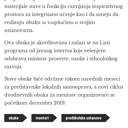
materijale stave u funkciju razvijanja inspirativnog
prostora za integrisano učenje kao i da umeju da
reаlizuju obuku sа vаspitаčimа u svojim
ustanovama.
Ova obuka je akreditovana i nalazi se na Listi
programa od javnog interesa koje rešenjem
odobrava ministar prosvete, nauke i tehnološkog
razvoja.
Nove obuke biće održane tokom narednih meseci
za predstavnike lokalnih samouprava, a novi ciklus
dvodnevnih obuka za mentore organizovaće se
početkom decembra 2019.
obuke
mentori
predškolske ustanove