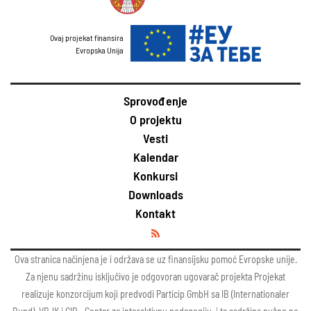
Ovaj projekat finansira
Evropska Unija
Sprovođenje
O projektu
Vesti
Kalendar
Konkursi
Downloads
Kontakt
Ova stranica načinjena je i održava se uz finansijsku pomoć Evropske unije.
Za njenu sadržinu isključivo je odgovoran ugovarač projekta Projekat
realizuje konzorcijum koji predvodi Particip GmbH sa IB (Internationaler