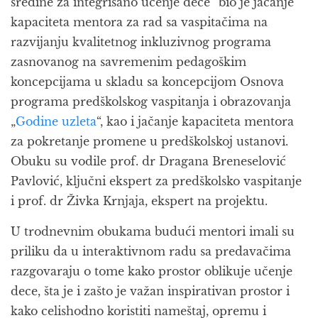
sredine za integrisano učenje dece“ bio je jačanje
kapaciteta mentora za rad sa vaspitačima na
razvijanju kvalitetnog inkluzivnog programa
zasnovanog na savremenim pedagoškim
koncepcijama u skladu sa koncepcijom Osnova
programa predškolskog vaspitanja i obrazovanja
„
Godine uzleta
“, kao i jačanje kapaciteta mentora
za pokretanje promene u predškolskoj ustanovi.
Obuku su vodile prof. dr Dragana Breneselović
Pavlović, ključni ekspert za predškolsko vaspitanje
i prof. dr Živka Krnjaja, ekspert na projektu.
U trodnevnim obukama budući mentori imali su
priliku da u interaktivnom radu sa predavačima
razgovaraju o tome kako prostor oblikuje učenje
dece, šta je i zašto je važan inspirativan prostor i
kako celishodno koristiti nameštaj, opremu i