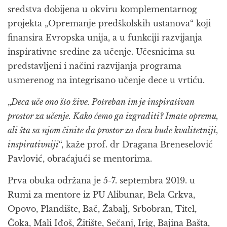
sredstva dobijena u okviru komplementarnog
projekta „Opremanje predškolskih ustanova“ koji
finansira Evropska unija, a u funkciji razvijanja
inspirativne sredine za učenje. Učesnicima su
predstavljeni i načini razvijanja programa
usmerenog na integrisano učenje dece u vrtiću.
„
Deca uče ono što žive. Potreban im je inspirativan
prostor za učenje. Kako ćemo ga izgraditi? Imate opremu,
ali šta sa njom činite da prostor za decu bude kvalitetniji,
inspirativniji
“, kaže prof. dr Dragana Breneselović
Pavlović, obraćajući se mentorima.
Prva obuka održana je 5-7. septembra 2019. u
Rumi za mentore iz PU Alibunar, Bela Crkva,
Opovo, Plandište, Bač, Žabalj, Srbobran, Titel,
Čoka, Mali Iđoš, Žitište, Sečanj, Irig, Bajina Bašta,