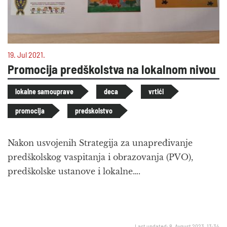
19. Jul 2021.
Promocija predškolstva na lokalnom nivou
lokalne samouprave
deca
vrtići
promocija
predskolstvo
Nakon usvojenih Strategija za unapređivanje
predškolskog vaspitanja i obrazovanja (PVO),
predškolske ustanove i lokalne….
Last updated: 8. Avgust 2023. 13:34