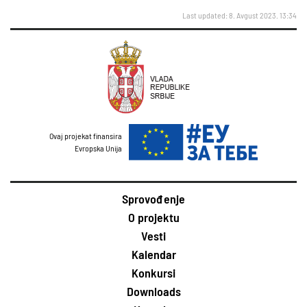
Last updated: 8. Avgust 2023. 13:34
Ovaj projekat finansira
Evropska Unija
Sprovođenje
O projektu
Vesti
Kalendar
Konkursi
Downloads