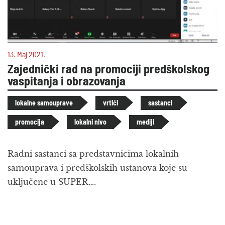
13. Maj 2021.
Zajednički rad na promociji predškolskog
vaspitanja i obrazovanja
lokalne samouprave
vrtići
sastanci
promocija
lokalni nivo
mediji
Radni sastanci sa predstavnicima lokalnih
samouprava i predškolskih ustanova koje su
uključene u SUPER….