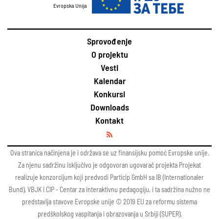
Evropska Unija
Sprovođenje
O projektu
Vesti
Kalendar
Konkursi
Downloads
Kontakt
Ova stranica načinjena je i održava se uz finansijsku pomoć Evropske unije.
Za njenu sadržinu isključivo je odgovoran ugovarač projekta Projekat
realizuje konzorcijum koji predvodi Particip GmbH sa IB (Internationaler
Bund), VBJK i CIP - Centar za interaktivnu pedagogiju, i ta sadržina nužno ne
predstavlja stavove Evropske unije © 2019 EU za reformu sistema
predškolskog vaspitanja i obrazovanja u Srbiji (SUPER).